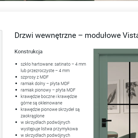
Drzwi wewnętrzne – modułowe Vist
Konstrukcja
szkło hartowane: satinato – 4 mm
lub przezroczyste – 4 mm
szprosy z MDF
ramiak dolny – płyta MDF
ramiak pionowy – płyta MDF
krawędzie boczne i krawędzie
górne są okleinowane
krawędzie pionowe skrzydeł są
zaokrąglone
w skrzydłach podwójnych
występuje listwa przymykowa
w skrzydłach podwójnych