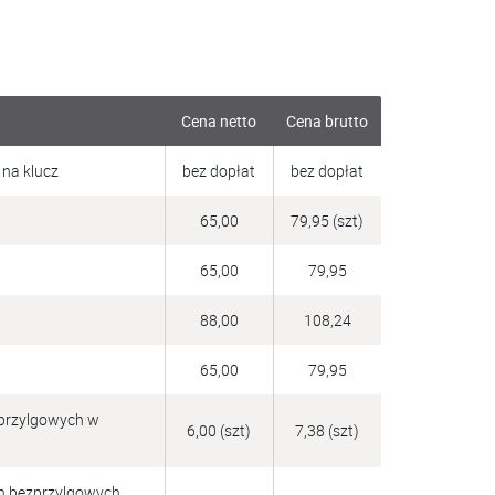
a
Cena netto
Cena brutto
 na klucz
bez dopłat
bez dopłat
65,00
79,95 (szt)
65,00
79,95
88,00
108,24
65,00
79,95
przylgowych w 
6,00 (szt)
7,38 (szt)
h bezprzylgowych 