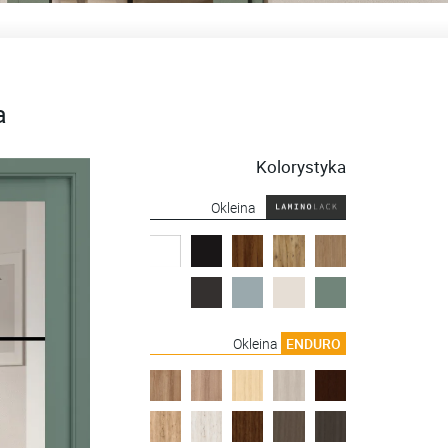
a
Kolorystyka
Okleina
Okleina
ENDURO